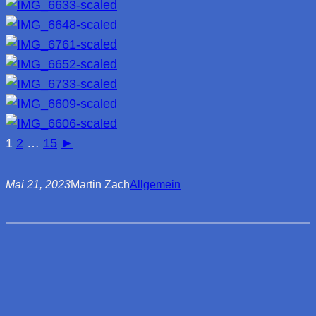
1
2
…
15
►
Mai 21, 2023
Martin Zach
Allgemein