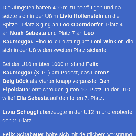
Die Jüngsten hatten 400 m zu bewältigen und da
setzte sich in der U8 m
Livio Hollenstein
an die
Spitze. Platz 3 ging an
Leo Oberndorfer
, Platz 4
an
Noah Sebesta
und Platz 7 an
Leo
Baumegger.
Eine tolle Leistung bot
Leni Winkler
, die
sich in der U8 w den zweiten Platz sicherte.
Bei der U10 m über 1000 m stand
Felix
Baumegger
(3. Pl.) am Podest, das
Lorenz
Beiglböck
als Vierter knapp verpasste.
Ben
Eipeldauer
erreichte den guten 10. Platz. In der U10
w lief
Ella Sebesta
auf den tollen 7. Platz.
Livio Schöggl
überzeugte in der U12 m und eroberte
den 2. Platz.
Felix Schabauer
holte sich mit deutlichem Vorsprung