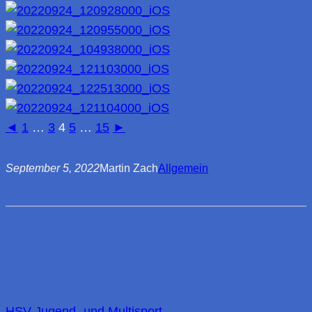
◄
1
…
3
4
5
…
15
►
September 5, 2022
Martin Zach
Allgemein
HSV Jugend- und Multisport