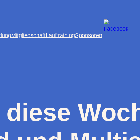
dung
Mitgliedschaft
Lauftraining
Sponsoren
os diese Woc