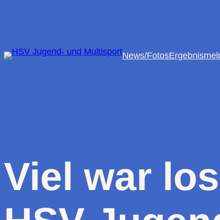
Zum
Inhalt
springen
News/Fotos
Ergebnismel
Viel war l