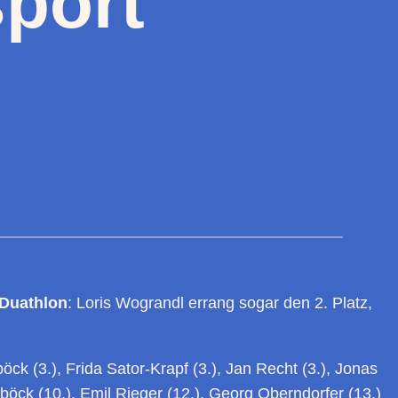
port
 Duathlon
: Loris Wograndl errang sogar den 2. Platz,
öck (3.), Frida Sator-Krapf (3.), Jan Recht (3.), Jonas
lböck (10.), Emil Rieger (12.), Georg Oberndorfer (13.)