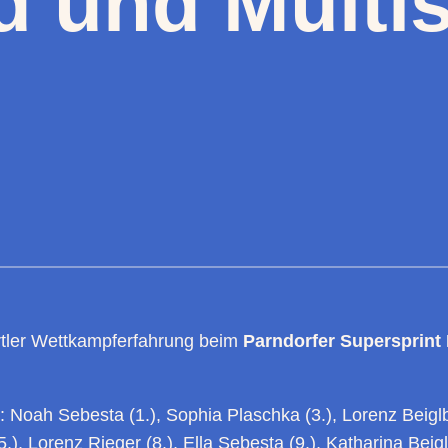
 und Multis
tler Wettkampferfahrung beim
Parndorfer Supersprint
: Noah Sebesta (1.), Sophia Plaschka (3.), Lorenz Beiglb
.), Lorenz Rieger (8.), Ella Sebesta (9.), Katharina Beig